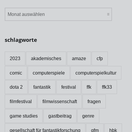
archive
schlagworte
2023
akademisches
amaze
cfp
comic
computerspiele
computerspielkultur
dota 2
fantastik
festival
ffk
ffk33
filmfestival
filmwissenschaft
fragen
game studies
gastbeitrag
genre
gesellschaft für fantastikforschung
gfm
hbk