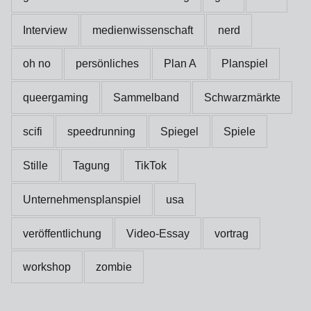
Interview
medienwissenschaft
nerd
oh no
persönliches
Plan A
Planspiel
queergaming
Sammelband
Schwarzmärkte
scifi
speedrunning
Spiegel
Spiele
Stille
Tagung
TikTok
Unternehmensplanspiel
usa
veröffentlichung
Video-Essay
vortrag
workshop
zombie