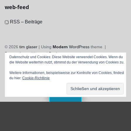
web-feed
RSS – Beiträge
© 2026
tim glaser
|
Using
Modern
WordPress
theme.
|
Datenschutzerklärung
|
Back to top ↑
Datenschutz und Cookies: Diese Website verwendet Cookies. Wenn du
Facebook
YouTube
Vimeo
Back to top ↑
die Website weiterhin nutzt, stimmst du der Verwendung von Cookies zu.
Weitere Informationen, beispielsweise zur Kontrolle von Cookies, findest
du hier:
Cookie-Richtlinie
Menu