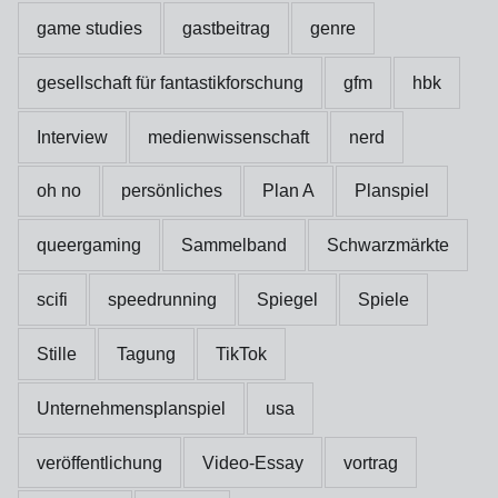
game studies
gastbeitrag
genre
gesellschaft für fantastikforschung
gfm
hbk
Interview
medienwissenschaft
nerd
oh no
persönliches
Plan A
Planspiel
queergaming
Sammelband
Schwarzmärkte
scifi
speedrunning
Spiegel
Spiele
Stille
Tagung
TikTok
Unternehmensplanspiel
usa
veröffentlichung
Video-Essay
vortrag