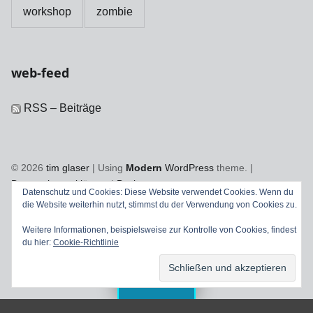
workshop
zombie
web-feed
RSS – Beiträge
© 2026
tim glaser
|
Using
Modern
WordPress
theme.
|
Datenschutzerklärung
|
Back to top ↑
Datenschutz und Cookies: Diese Website verwendet Cookies. Wenn du
Facebook
YouTube
Vimeo
Back to top ↑
die Website weiterhin nutzt, stimmst du der Verwendung von Cookies zu.
Weitere Informationen, beispielsweise zur Kontrolle von Cookies, findest
du hier:
Cookie-Richtlinie
Menu