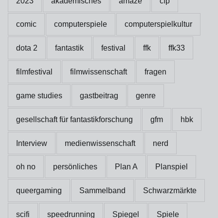
2023
akademisches
amaze
cfp
comic
computerspiele
computerspielkultur
dota 2
fantastik
festival
ffk
ffk33
filmfestival
filmwissenschaft
fragen
game studies
gastbeitrag
genre
gesellschaft für fantastikforschung
gfm
hbk
Interview
medienwissenschaft
nerd
oh no
persönliches
Plan A
Planspiel
queergaming
Sammelband
Schwarzmärkte
scifi
speedrunning
Spiegel
Spiele