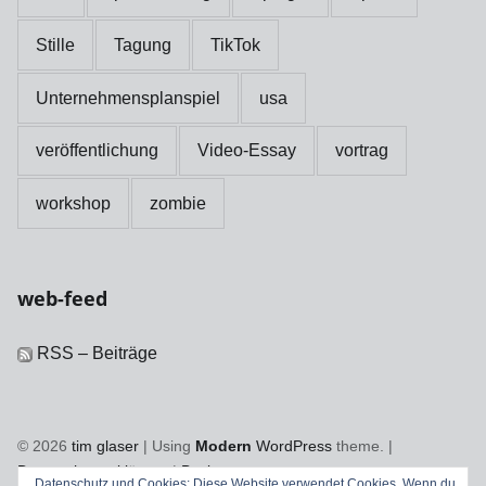
Stille
Tagung
TikTok
Unternehmensplanspiel
usa
veröffentlichung
Video-Essay
vortrag
workshop
zombie
web-feed
RSS – Beiträge
© 2026
tim glaser
|
Using
Modern
WordPress
theme.
|
Datenschutzerklärung
|
Back to top ↑
Datenschutz und Cookies: Diese Website verwendet Cookies. Wenn du