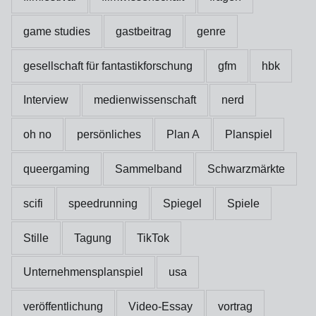
game studies
gastbeitrag
genre
gesellschaft für fantastikforschung
gfm
hbk
Interview
medienwissenschaft
nerd
oh no
persönliches
Plan A
Planspiel
queergaming
Sammelband
Schwarzmärkte
scifi
speedrunning
Spiegel
Spiele
Stille
Tagung
TikTok
Unternehmensplanspiel
usa
veröffentlichung
Video-Essay
vortrag