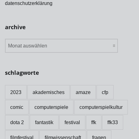
datenschutzerklärung
archive
archive
schlagworte
2023
akademisches
amaze
cfp
comic
computerspiele
computerspielkultur
dota 2
fantastik
festival
ffk
ffk33
filmfestival
filmwissenschaft
fragen